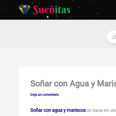
Ir
al
contenido
Soñar con Agua y Mari
Deja un comentario
Soñar con agua y mariscos
se basa en una