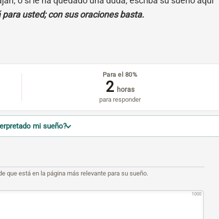
cajan, o si le ha quedado una duda, escriba su sueño aquí
á para usted; con sus oraciones basta.
Para el 80%
2
horas
para responder
terpretado mi sueño?
de que está en la página más relevante para su sueño.
1000