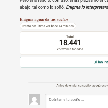
Pero si le resultó confuso, si las piezas no en
abajo, tal como lo soñó.
Enigma lo interpretar
Enigma
aguarda tus sueños
visto por última vez hace 14 minutos
Total
18.441
corazones tocados
¿Han in
Antes de enviar su sueño, asegúrese 