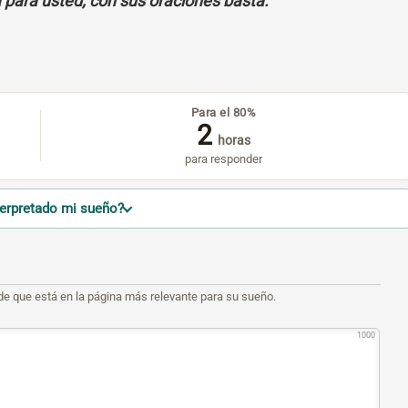
á para usted; con sus oraciones basta.
Para el 80%
2
horas
para responder
terpretado mi sueño?
de que está en la página más relevante para su sueño.
1000