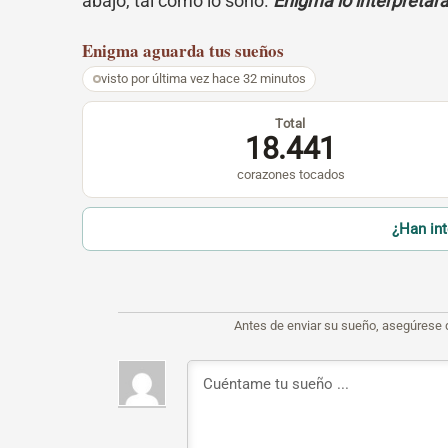
abajo, tal como lo soñó.
Enigma lo interpretar
Enigma
aguarda tus sueños
visto por última vez hace 32 minutos
Total
18.441
corazones tocados
¿Han in
Antes de enviar su sueño, asegúrese 