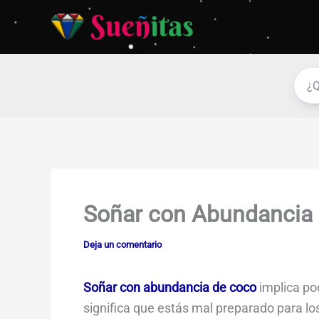
Ir
al
contenido
Soñar con Abundancia
Deja un comentario
Soñar con abundancia de coco
implica pod
significa que estás mal preparado para lo