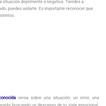
a situación deprimente o negativa. Tiendes a
ado, puedes aislarte. Es importante reconocer que
nstintos.
conocida
versa sobre una situación, un error, una
e estás buscando un descanso de tu viaje emocional.