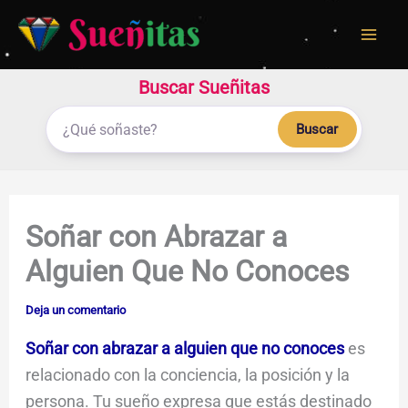
Ir
al
contenido
Buscar Sueñitas
Buscar
Soñar con Abrazar a
Alguien Que No Conoces
Deja un comentario
Soñar con abrazar a alguien que no conoces
es
relacionado con la conciencia, la posición y la
persona. Tu sueño expresa que estás destinado