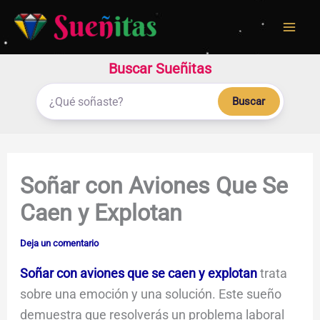
Ir
al
contenido
Buscar Sueñitas
Buscar
Soñar con Aviones Que Se
Caen y Explotan
Deja un comentario
Soñar con aviones que se caen y explotan
trata
sobre una emoción y una solución. Este sueño
demuestra que resolverás un problema laboral