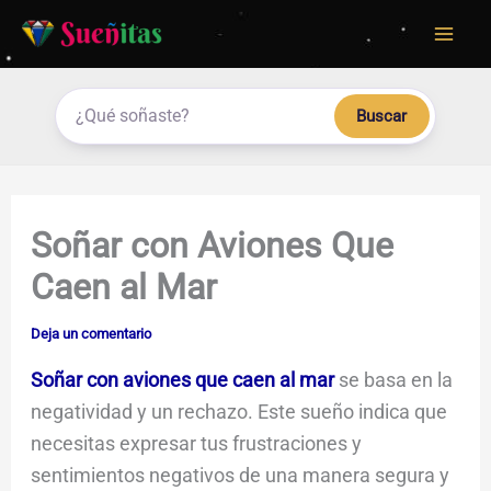
Ir
al
contenido
Buscar
Soñar con Aviones Que
Caen al Mar
Deja un comentario
Soñar con aviones que caen al mar
se basa en la
negatividad y un rechazo. Este sueño indica que
necesitas expresar tus frustraciones y
sentimientos negativos de una manera segura y