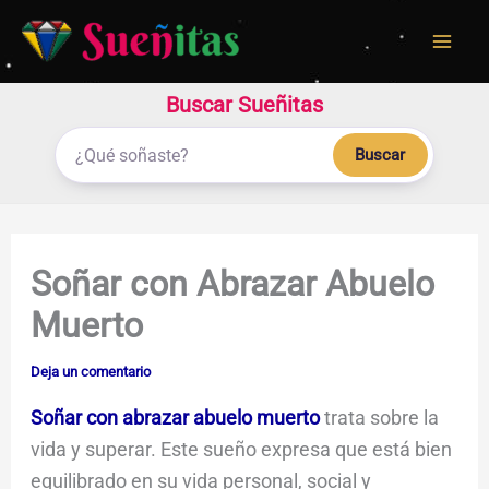
Ir
al
contenido
Buscar Sueñitas
Buscar
Soñar con Abrazar Abuelo
Muerto
Deja un comentario
Soñar con abrazar abuelo muerto
trata sobre la
vida y superar. Este sueño expresa que está bien
equilibrado en su vida personal, social y