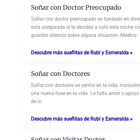
Mujer
Soñar con Doctor Preocupado
Embarazada
y
Soñar con doctor preocupado es fundado en divert
Doctor
está asegurada si te decides a salir esta noche co
guardar silencio sobre alguna situación. Médico
Soñar
Descubre más sueñitas de Rubí y Esmeralda »
con
Doctor
Soñar con Doctores
Preocupado
Soñar con doctores se centra en la vida, masculi
una nueva fase en tu vida. Le falta amor o apoyo
de lo
Soñar
Descubre más sueñitas de Rubí y Esmeralda »
con
Doctores
Soñar con Visitar Doctor