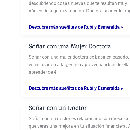
descubriendo cosas nuevas que te resultan muy i
núcleo de alguna situación. Doctora sonriente im
Soñar
Descubre más sueñitas de Rubí y Esmeralda »
con
Ver
Soñar con una Mujer Doctora
Doctora
Soñar con una mujer doctora se basa en pasado, l
estés usando a la gente o aprovechándote de ell
aprender de él.
Soñar
Descubre más sueñitas de Rubí y Esmeralda »
con
una
Soñar con un Doctor
Mujer
Doctora
Soñar con un doctor es relacionado con dirección
que verás una mejora en tu situación financiera. 