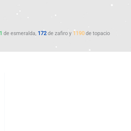
1
de esmeralda,
172
de zafiro y
1190
de topacio