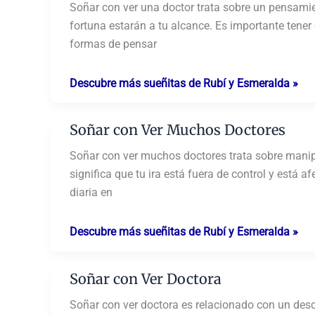
Doctor
Soñar con ver una doctor trata sobre un pensamien
fortuna estarán a tu alcance. Es importante tener
formas de pensar
Soñar
Descubre más sueñitas de Rubí y Esmeralda »
con
Ver
Soñar con Ver Muchos Doctores
una
Doctor
Soñar con ver muchos doctores trata sobre manipul
significa que tu ira está fuera de control y está 
diaria en
Soñar
Descubre más sueñitas de Rubí y Esmeralda »
con
Ver
Soñar con Ver Doctora
Muchos
Doctores
Soñar con ver doctora es relacionado con un desc