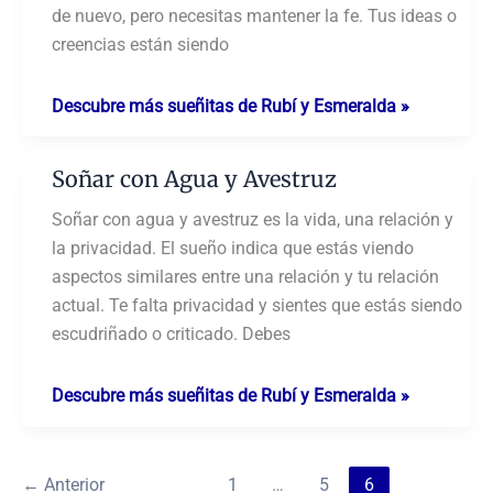
de nuevo, pero necesitas mantener la fe. Tus ideas o
creencias están siendo
Soñar
Descubre más sueñitas de Rubí y Esmeralda »
con
Alimentar
Soñar con Agua y Avestruz
Avestruz
Soñar con agua y avestruz es la vida, una relación y
la privacidad. El sueño indica que estás viendo
aspectos similares entre una relación y tu relación
actual. Te falta privacidad y sientes que estás siendo
escudriñado o criticado. Debes
Soñar
Descubre más sueñitas de Rubí y Esmeralda »
con
Agua
y
←
Anterior
1
…
5
6